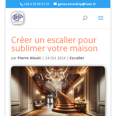
+33 6 32 59 31 21
generationbtp@1am.fr
Créer un escalier pour
sublimer votre maison
par
Pierre Alouit
|
24 Oct 2024
|
Escalier