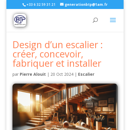
+33 6 32 59 31 21
generationbtp@1am.fr
Design d’un escalier :
créer, concevoir,
fabriquer et installer
par
Pierre Alouit
|
20 Oct 2024
|
Escalier