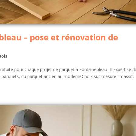
leau – pose et rénovation de
Bois
tuite pour chaque projet de parquet à Fontainebleau 👷‍♂️Expertise d
 de parquets, du parquet ancien au moderneChoix sur-mesure : massif,