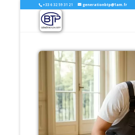
+33 6 32 59 31 21
generationbtp@1am.fr