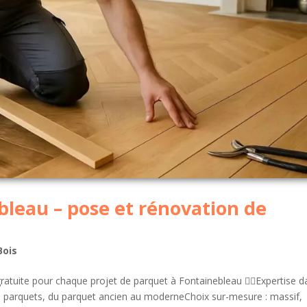
leau – pose et rénovation de
Bois
tuite pour chaque projet de parquet à Fontainebleau 👷‍♂️Expertise d
 de parquets, du parquet ancien au moderneChoix sur-mesure : massif,