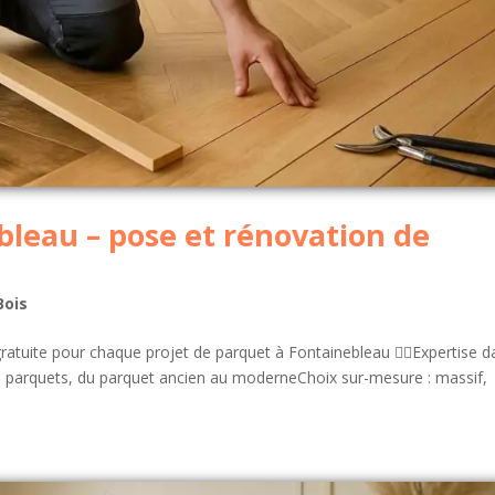
leau – pose et rénovation de
Bois
tuite pour chaque projet de parquet à Fontainebleau 👷‍♂️Expertise d
 de parquets, du parquet ancien au moderneChoix sur-mesure : massif,