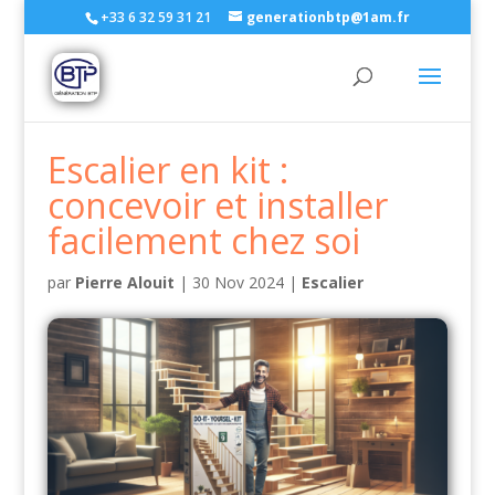
+33 6 32 59 31 21
generationbtp@1am.fr
Escalier en kit :
concevoir et installer
facilement chez soi
par
Pierre Alouit
|
30 Nov 2024
|
Escalier