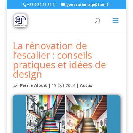
+33 6 32 59 31 21
generationbtp@1am.fr
La rénovation de
l’escalier : conseils
pratiques et idées de
design
par
Pierre Alouit
|
19 Oct 2024
|
Actus