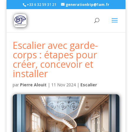
+33 6 32 59 31 21
generationbtp@1am.fr
Escalier avec garde-
corps : étapes pour
créer, concevoir et
installer
par
Pierre Alouit
|
11 Nov 2024
|
Escalier