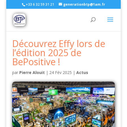
+33 6 32 59 31 21
generationbtp@1am.fr
Découvrez Effy lors de
l’édition 2025 de
BePositive !
par
Pierre Alouit
|
24 Fév 2025
|
Actus