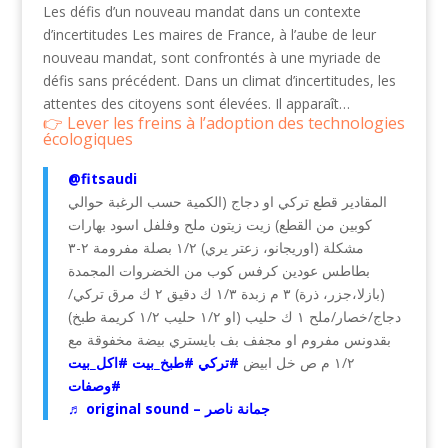
Les défis d’un nouveau mandat dans un contexte
d’incertitudes Les maires de France, à l’aube de leur
nouveau mandat, sont confrontés à une myriade de
défis sans précédent. Dans un climat d’incertitudes, les
attentes des citoyens sont élevées. Il apparaît…
Lever les freins à l’adoption des technologies
écologiques
@fitsaudi
المقادير قطع تركي او دجاج (الكمية حسب الرغبة حوالي
كوبين من القطع) زيت زيتون ملح وفلفل اسود بهارات
مشكلة (اوريجانو، زعتر يري) ١/٢ بصلة مفرومة ٢-٣
بطاطس عودين كرفس كوب من الخضروات المجمدة
(بازلا،جزر، ذرة) ٣ م زبدة ١/٣ ك دقيق ٢ ك مرق تركي/
دجاج/خصار/ملح ١ ك حليب (او ١/٢ حليب ١/٢ كريمة طبخ)
بقدونس مفروم او مجفف بف بايستري بيضة مخفوقة مع
١/٢ م ص خل ابيض
#تركي
#طبخ_بيت
#اكل_بيت
#وصفات
♬ original sound – جمانة ناصر