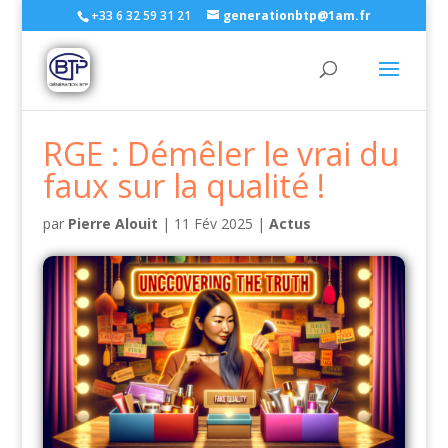
+33 6 32 59 31 21
generationbtp@1am.fr
RGE : Démêler le vrai du
faux sur la qualité !
par
Pierre Alouit
|
11 Fév 2025
|
Actus