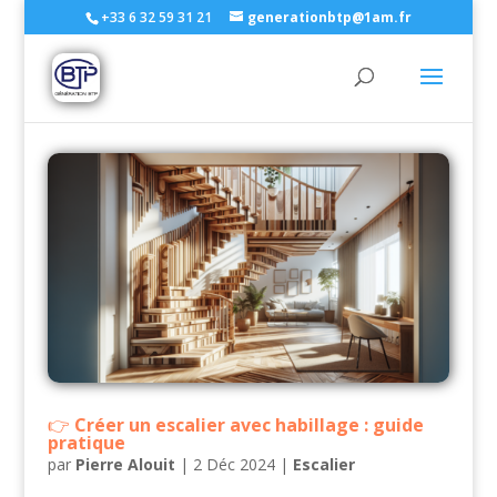
+33 6 32 59 31 21
generationbtp@1am.fr
Créer un escalier avec habillage : guide
pratique
par
Pierre Alouit
|
2 Déc 2024
|
Escalier