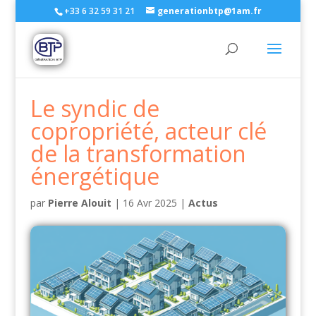
+33 6 32 59 31 21
generationbtp@1am.fr
Le syndic de
copropriété, acteur clé
de la transformation
énergétique
par
Pierre Alouit
|
16 Avr 2025
|
Actus