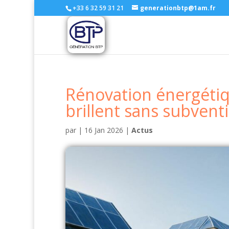
+33 6 32 59 31 21
generationbtp@1am.fr
Rénovation énergétiqu
brillent sans subvent
par
|
16 Jan 2026
|
Actus