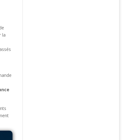
de
 la
lassés
emande
ance
ents
ment