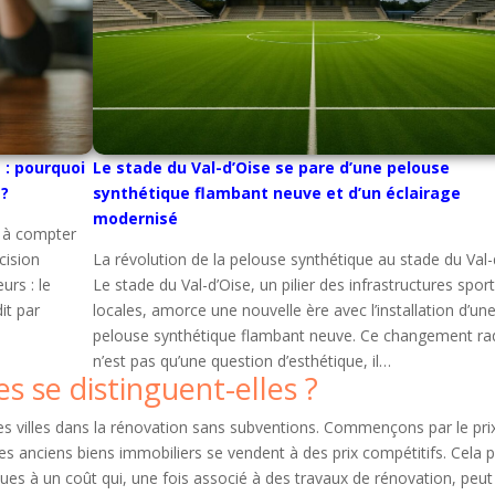
: pourquoi
Le stade du Val-d’Oise se pare d’une pelouse
 ?
synthétique flambant neuve et d’un éclairage
modernisé
 à compter
cision
La révolution de la pelouse synthétique au stade du Val-
rs : le
Le stade du Val-d’Oise, un pilier des infrastructures spor
it par
locales, amorce une nouvelle ère avec l’installation d’un
pelouse synthétique flambant neuve. Ce changement rad
n’est pas qu’une question d’esthétique, il…
es se distinguent-elles ?
nes villes dans la rénovation sans subventions. Commençons par le pri
es anciens biens immobiliers se vendent à des prix compétitifs. Cela 
ues à un coût qui, une fois associé à des travaux de rénovation, peut