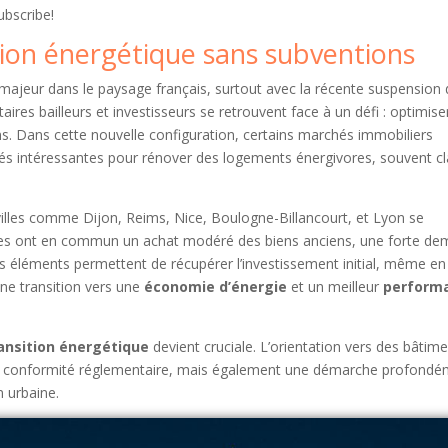
ubscribe!
tion énergétique sans subventions
majeur dans le paysage français, surtout avec la récente suspension 
aires bailleurs et investisseurs se retrouvent face à un défi : optimiser
ons. Dans cette nouvelle configuration, certains marchés immobiliers
ités intéressantes pour rénover des logements énergivores, souvent c
villes comme Dijon, Reims, Nice, Boulogne-Billancourt, et Lyon se
lles ont en commun un achat modéré des biens anciens, une forte d
es éléments permettent de récupérer l’investissement initial, même en
une transition vers une
économie d’énergie
et un meilleur
perform
ansition énergétique
devient cruciale. L’orientation vers des bâtim
de conformité réglementaire, mais également une démarche profondé
n urbaine.