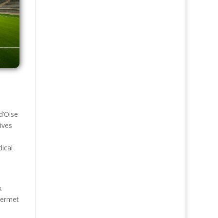
d’Oise
tives
e
ical
x
permet