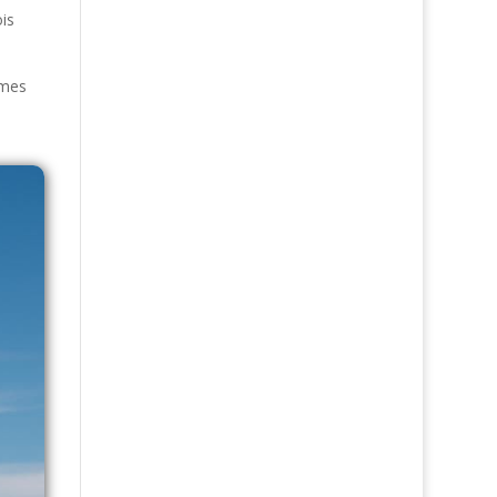
is
rmes