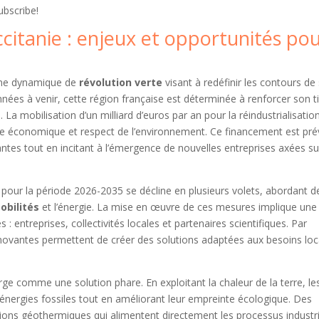
ubscribe!
citanie : enjeux et opportunités po
une dynamique de
révolution verte
visant à redéfinir les contours de
nnées à venir, cette région française est déterminée à renforcer son t
. La mobilisation d’un milliard d’euros par an pour la réindustrialisatio
ance économique et respect de l’environnement. Ce financement est pré
antes tout en incitant à l’émergence de nouvelles entreprises axées su
n pour la période 2026-2035 se décline en plusieurs volets, abordant d
obilités
et l’énergie. La mise en œuvre de ces mesures implique une
 entreprises, collectivités locales et partenaires scientifiques. Par
nnovantes permettent de créer des solutions adaptées aux besoins lo
e comme une solution phare. En exploitant la chaleur de la terre, le
énergies fossiles tout en améliorant leur empreinte écologique. Des
ations géothermiques qui alimentent directement les processus industr