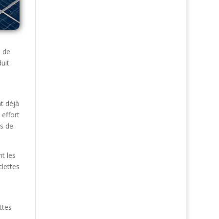
e de
uit
nt déjà
 effort
ns de
nt les
clettes
ttes