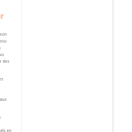
ur
 son
issu
n
vu
r des
es
caux
s
iels en