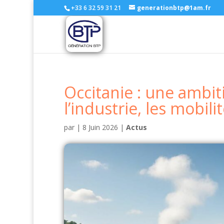
+33 6 32 59 31 21
generationbtp@1am.fr
Occitanie : une ambit
l’industrie, les mobili
par
|
8 Juin 2026
|
Actus