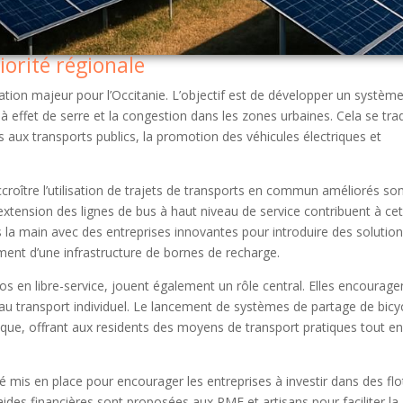
iorité régionale
ion majeur pour l’Occitanie. L’objectif est de développer un systèm
 à effet de serre et la congestion dans les zones urbaines. Cela se trad
 aux transports publics, la promotion des véhicules électriques et
croître l’utilisation de trajets de transports en commun améliorés so
extension des lignes de bus à haut niveau de service contribuent à cet
dans la main avec des entreprises innovantes pour introduire des solutio
ent d’une infrastructure de bornes de recharge.
élos en libre-service, jouent également un rôle central. Elles encourage
s au transport individuel. Le lancement de systèmes de partage de bicy
ique, offrant aux residents des moyens de transport pratiques tout en
té mis en place pour encourager les entreprises à investir dans des flo
aides financières sont proposées aux PME et artisans pour faciliter la