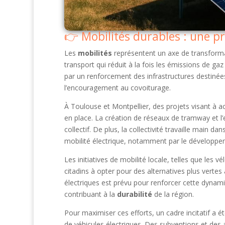
Mobilités durables : une pr
Les
mobilités
représentent un axe de transformat
transport qui réduit à la fois les émissions de gaz
par un renforcement des infrastructures destinées
l’encouragement au covoiturage.
À Toulouse et Montpellier, des projets visant à ac
en place. La création de réseaux de tramway et l’
collectif. De plus, la collectivité travaille main 
mobilité électrique, notamment par le développem
Les initiatives de mobilité locale, telles que les v
citadins à opter pour des alternatives plus verte
électriques est prévu pour renforcer cette dynam
contribuant à la
durabilité
de la région.
Pour maximiser ces efforts, un cadre incitatif a é
de véhicules électriques. Des subventions et des 