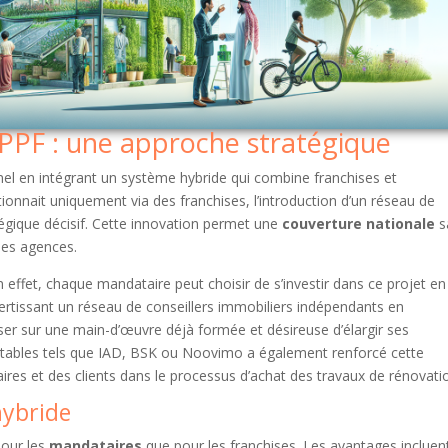
PPF : une approche stratégique
nel en intégrant un système hybride qui combine franchises et
tionnait uniquement via des franchises, l’introduction d’un réseau de
gique décisif. Cette innovation permet une
couverture nationale
s
les agences.
n effet, chaque mandataire peut choisir de s’investir dans ce projet en
ertissant un réseau de conseillers immobiliers indépendants en
aliser sur une main-d’œuvre déjà formée et désireuse d’élargir ses
otables tels que IAD, BSK ou Noovimo a également renforcé cette
res et des clients dans le processus d’achat des travaux de rénovati
hybride
pour les
mandataires
que pour les franchises. Les avantages incluent