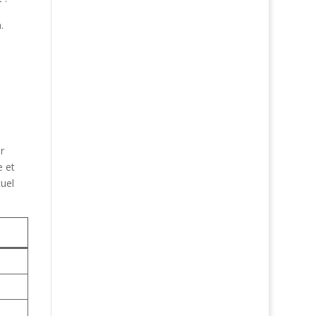
.
r
e et
tuel