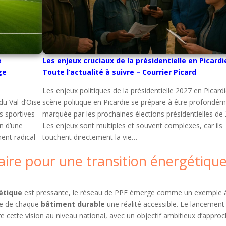
e
Les enjeux cruciaux de la présidentielle en Picardie
ge
Toute l’actualité à suivre – Courrier Picard
Les enjeux politiques de la présidentielle 2027 en Picard
du Val-d’Oise
scène politique en Picardie se prépare à être profondé
es sportives
marquée par les prochaines élections présidentielles de
on d’une
Les enjeux sont multiples et souvent complexes, car ils
ent radical
touchent directement la vie…
aire pour une transition énergétiqu
étique
est pressante, le réseau de PPF émerge comme un exemple 
aire de chaque
bâtiment durable
une réalité accessible. Le lancement
 cette vision au niveau national, avec un objectif ambitieux d’approc