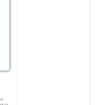
un
ose sa