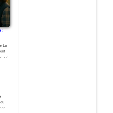
 :
ie La
ment
 2027.
e
à
 du
her