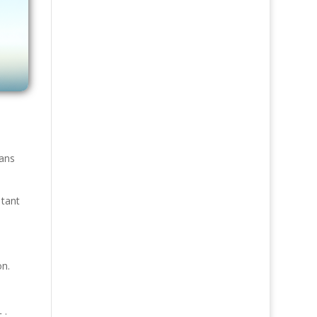
ans
 tant
on.
 :