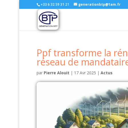
+33 6 32 59 31 21
generationbtp@1am.fr
Ppf transforme la ré
réseau de mandatair
par
Pierre Alouit
|
17 Avr 2025
|
Actus