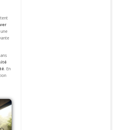
ntent
ver
 une
vante
dans
sité
té
. En
tion