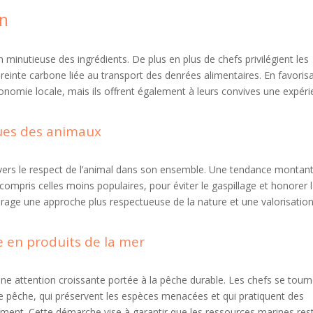
on
 minutieuse des ingrédients. De plus en plus de chefs privilégient les
preinte carbone liée au transport des denrées alimentaires. En favorisa
économie locale, mais ils offrent également à leurs convives une expér
nues des animaux
vers le respect de l’animal dans son ensemble. Une tendance montan
y compris celles moins populaires, pour éviter le gaspillage et honorer l
ourage une approche plus respectueuse de la nature et une valorisation
 en produits de la mer
ne attention croissante portée à la pêche durable. Les chefs se tourn
de pêche, qui préservent les espèces menacées et qui pratiquent des
ent. Cette démarche vise à garantir que les ressources marines res