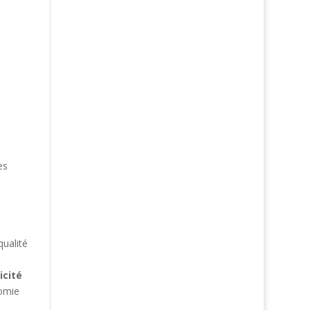
es
qualité
icité
nomie