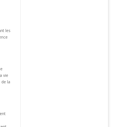
nt les
ience
te
a vie
 de la
ent
tent