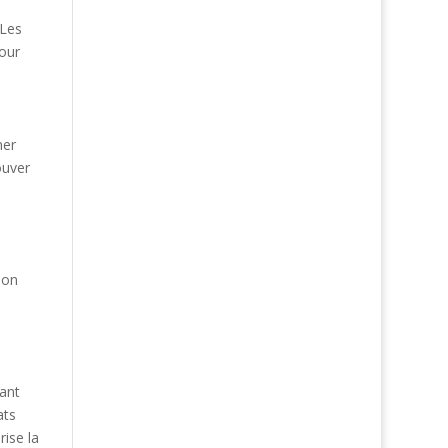
 Les
our
ner
ouver
ion
sant
ats
rise la