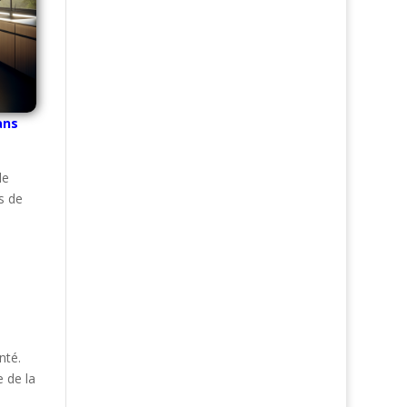
ans
le
s de
nté.
 de la