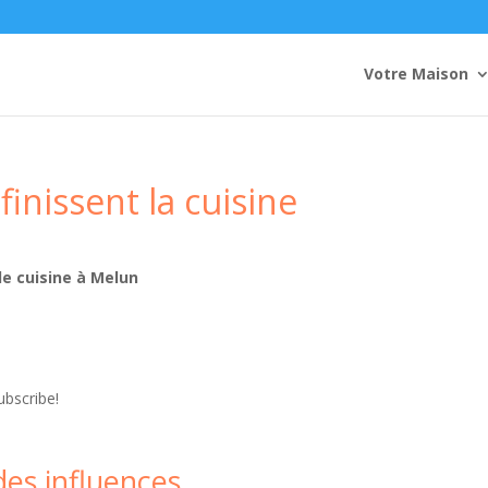
Votre Maison
inissent la cuisine
de cuisine à Melun
ubscribe!
des influences