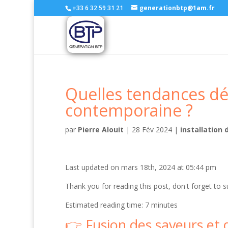
+33 6 32 59 31 21
generationbtp@1am.fr
Quelles tendances déf
contemporaine ?
par
Pierre Alouit
|
28 Fév 2024
|
installation 
Last updated on mars 18th, 2024 at 05:44 pm
Thank you for reading this post, don't forget to s
Estimated reading time: 7 minutes
Fusion des saveurs et 