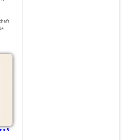
chefs
de
en 5