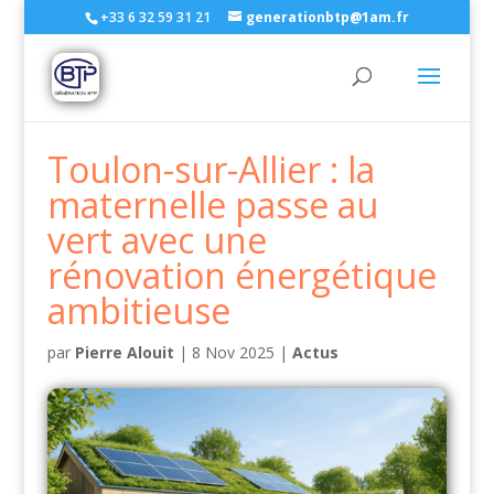
+33 6 32 59 31 21
generationbtp@1am.fr
Toulon-sur-Allier : la
maternelle passe au
vert avec une
rénovation énergétique
ambitieuse
par
Pierre Alouit
|
8 Nov 2025
|
Actus