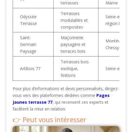
terrasses
Marne
Terrasses
Odyssée
Seine-et-Mar
modulables et
Terrasse
région large
composites
Saint-
Maçonnerie
Montévrain,
Germain
paysagère et
Chessy, Serris
Paysage
terraces bois
Terrasses bois
Artibois 77
exotique,
Seine-et-Mar
finitions
Pour plus d’informations et devis personnalisés, dirigez-
vous vers des plateformes dédiées comme
Pages
Jaunes terrasse 77
, qui recensent ces experts et
facilitent la mise en relation.
Peut vous intéresser