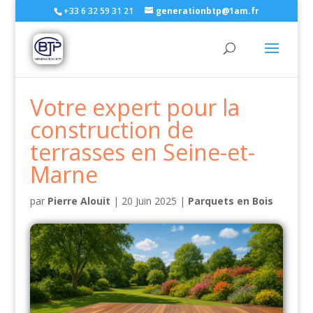
+33 6 32 59 31 21
generationbtp@1am.fr
Votre expert pour la
construction de
terrasses en Seine-et-
Marne
par
Pierre Alouit
|
20 Juin 2025
|
Parquets en Bois