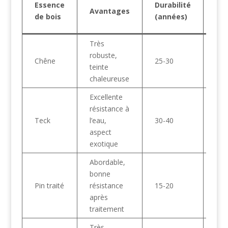
Essence
Durabilité
Avantages
mo
de bois
(années)
(€/
Très
robuste,
Chêne
25-30
75-
teinte
chaleureuse
Excellente
résistance à
120
Teck
l’eau,
30-40
150
aspect
exotique
Abordable,
bonne
Pin traité
résistance
15-20
40-
après
traitement
Très