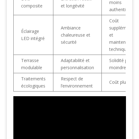
moins
composite
et longévité
authentique
Coût
Ambiance
supplémentair
Éclairage
chaleureuse et
et
LED intégré
sécurité
maintenance
technique
Terrasse
Adaptabilité et
Solidité parfois
modulable
personnalisation
moindre
Traitements
Respect de
Coût plus élev
écologiques
l’environnement