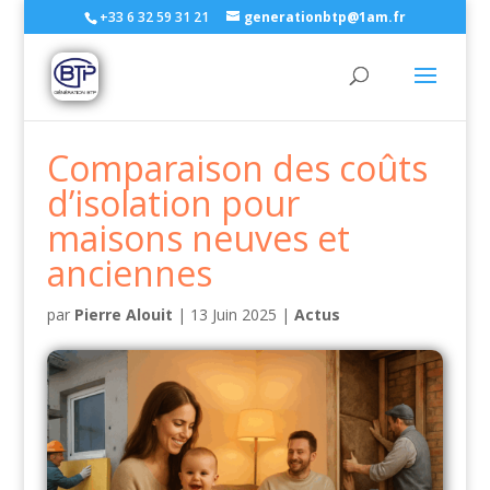
+33 6 32 59 31 21
generationbtp@1am.fr
Comparaison des coûts
d’isolation pour
maisons neuves et
anciennes
par
Pierre Alouit
|
13 Juin 2025
|
Actus