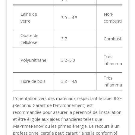
Laine de
Non-
3.0 – 4.5
verre
combustible
Ouate de
3.7
Combustible
cellulose
Très
Polyuréthane
3.2–5.0
inflammable
Très
Fibre de bois
3.8 – 4.9
inflammable
L’orientation vers des matériaux respectant le label RGE
(Reconnu Garant de l’Environnement) est
recommandée pour assurer la pérennité de l’installation
et être éligible aux aides financières telles que
MaPrimeRenov’ ou les primes énergie. Le recours à un
professionnel certifié peut garantir ainsi la conformité