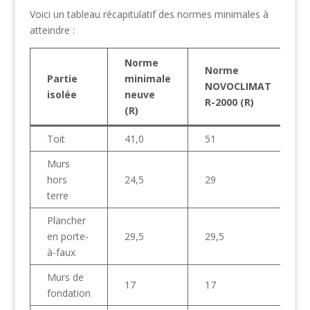
Voici un tableau récapitulatif des normes minimales à
atteindre :
Norme
Norme
Partie
minimale
NOVOCLIMAT
isolée
neuve
R-2000 (R)
(R)
Toit
41,0
51
Murs
hors
24,5
29
terre
Plancher
en porte-
29,5
29,5
à-faux
Murs de
17
17
fondation