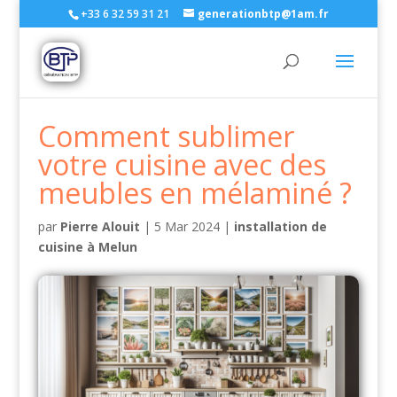
+33 6 32 59 31 21
generationbtp@1am.fr
Comment sublimer
votre cuisine avec des
meubles en mélaminé ?
par
Pierre Alouit
|
5 Mar 2024
|
installation de
cuisine à Melun