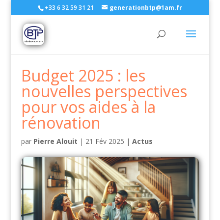
+33 6 32 59 31 21
generationbtp@1am.fr
Budget 2025 : les
nouvelles perspectives
pour vos aides à la
rénovation
par
Pierre Alouit
|
21 Fév 2025
|
Actus