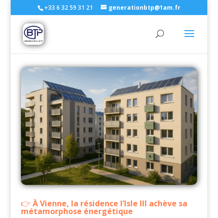
+33 6 32 59 31 21
generationbtp@1am.fr
À Vienne, la résidence l’Isle III achève sa
métamorphose énergétique