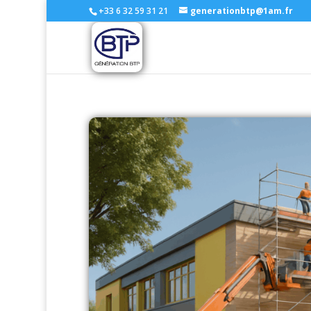
+33 6 32 59 31 21
generationbtp@1am.fr