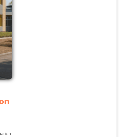
ion
mation