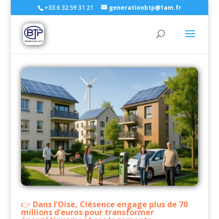
+33 6 32 59 31 21
generationbtp@1am.fr
Dans l’Oise, Clésence engage plus de 70
millions d’euros pour transformer