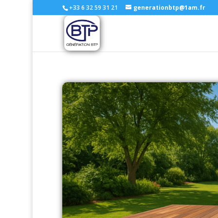
+33 6 32 59 31 21
generationbtp@1am.fr