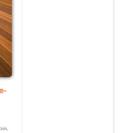
e-
tion,