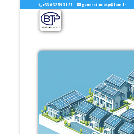
+33 6 32 59 31 21
generationbtp@1am.fr