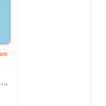
ion
il se