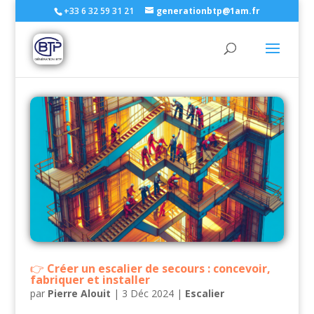
+33 6 32 59 31 21
generationbtp@1am.fr
Créer un escalier de secours : concevoir,
fabriquer et installer
par
Pierre Alouit
|
3 Déc 2024
|
Escalier