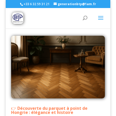
+33 6 32 59 31 21
generationbtp@1am.fr
Découverte du parquet à point de
Hongrie : élégance et histoire