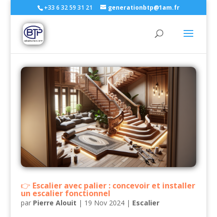
+33 6 32 59 31 21
generationbtp@1am.fr
Escalier avec palier : concevoir et installer
un escalier fonctionnel
par
Pierre Alouit
|
19 Nov 2024
|
Escalier