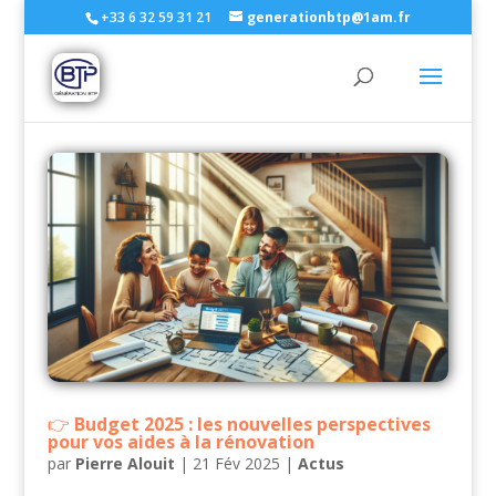
+33 6 32 59 31 21
generationbtp@1am.fr
Budget 2025 : les nouvelles perspectives
pour vos aides à la rénovation
par
Pierre Alouit
|
21 Fév 2025
|
Actus