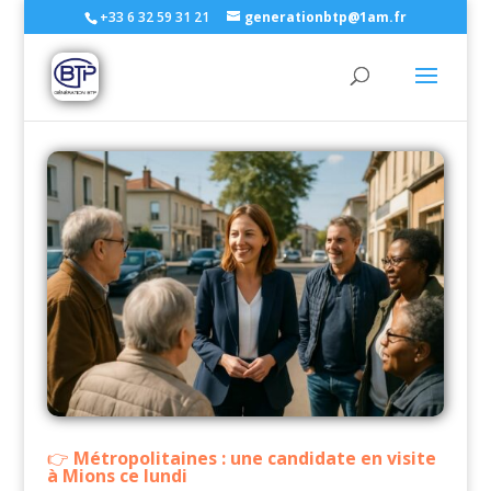
+33 6 32 59 31 21
generationbtp@1am.fr
Métropolitaines : une candidate en visite
à Mions ce lundi