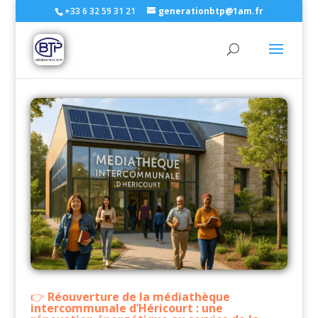
+33 6 32 59 31 21
generationbtp@1am.fr
Réouverture de la médiathèque
intercommunale d’Héricourt : une