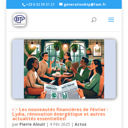
+33 6 32 59 31 21
generationbtp@1am.fr
Les nouveautés financières de février :
Lydia, rénovation énergétique et autres
actualités essentielles!
par
Pierre Alouit
|
4 Fév 2025
|
Actus