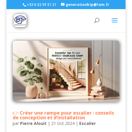
+33 6 32 59 31 21
generationbtp@1am.fr
Créer une rampe pour escalier : conseils
de conception et d’installation
par
Pierre Alouit
|
21 Oct 2024
|
Escalier