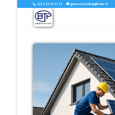
+33 6 32 59 31 21
generationbtp@1am.fr