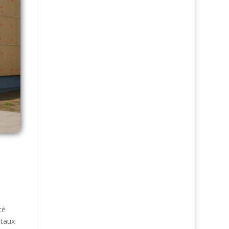
té
ntaux