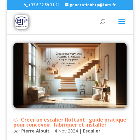
+33 6 32 59 31 21
generationbtp@1am.fr
Créer un escalier flottant : guide pratique
pour concevoir, fabriquer et installer
par
Pierre Alouit
|
4 Nov 2024
|
Escalier