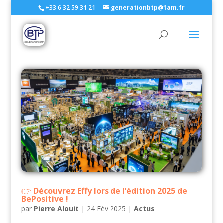
+33 6 32 59 31 21
generationbtp@1am.fr
Découvrez Effy lors de l’édition 2025 de
BePositive !
par
Pierre Alouit
|
24 Fév 2025
|
Actus