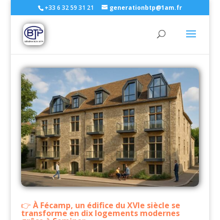
+33 6 32 59 31 21
generationbtp@1am.fr
À Fécamp, un édifice du XVIe siècle se
transforme en dix logements modernes