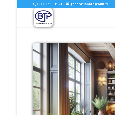
+33 6 32 59 31 21
generationbtp@1am.fr