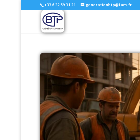
+33 6 32 59 31 21
generationbtp@1am.fr