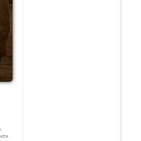
s
Cette