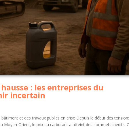
hausse : les entreprises du
ir incertain
u bâtiment et des travaux publics en crise Depuis le début des tension
e au Moyen-Orient, le prix du carburant a atteint des sommets inédits. 