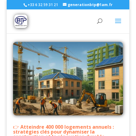
+33 6 32 59 31 21
generationbtp@1am.fr
Atteindre 400 000 logements annuels :
stratégies clés pour dynamiser la