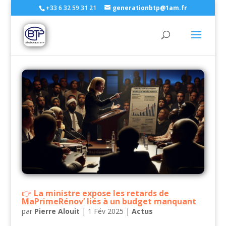
+33 6 32 59 31 21
generationbtp@1am.fr
La ministre expose les retards de
MaPrimeRénov’ liés à un budget manquant
par
Pierre Alouit
|
1 Fév 2025
|
Actus