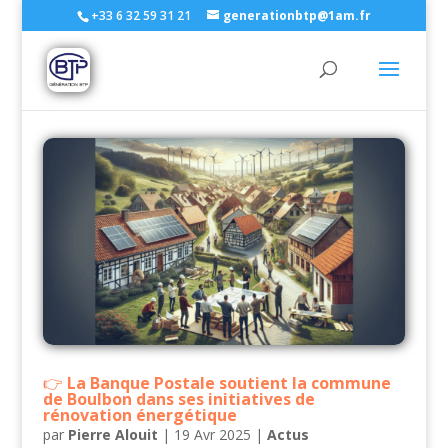
+33 6 32 59 31 21
generationbtp@1am.fr
La Banque Postale soutient la commune
de Boulbon dans ses initiatives de
rénovation énergétique
par
Pierre Alouit
|
19 Avr 2025
|
Actus