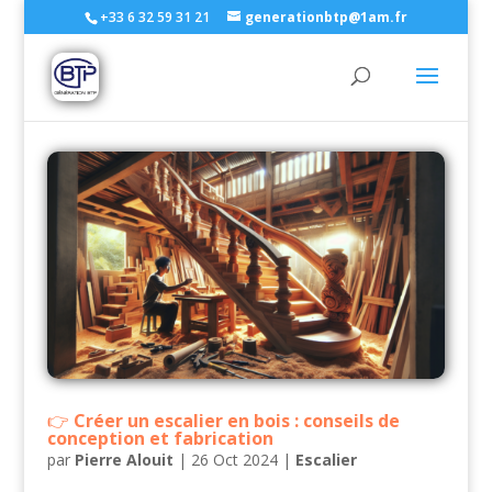
+33 6 32 59 31 21
generationbtp@1am.fr
Créer un escalier en bois : conseils de
conception et fabrication
par
Pierre Alouit
|
26 Oct 2024
|
Escalier