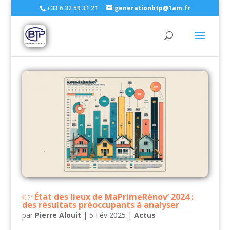
+33 6 32 59 31 21
generationbtp@1am.fr
État des lieux de MaPrimeRénov’ 2024 :
des résultats préoccupants à analyser
par
Pierre Alouit
|
5 Fév 2025
|
Actus