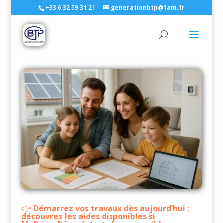
+33 6 32 59 31 21
generationbtp@1am.fr
Démarrez vos travaux dès aujourd’hui :
découvrez les aides disponibles si