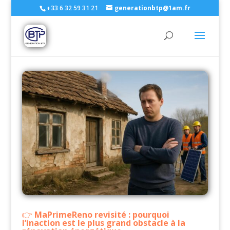
+33 6 32 59 31 21
generationbtp@1am.fr
MaPrimeReno revisité : pourquoi
l’inaction est le plus grand obstacle à la