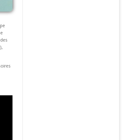
upe
de
 des
),
soires