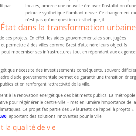
it par
locales, amorce une nouvelle ère avec l’installation d’un
pelouse synthétique flambant neuve. Ce changement rad
n’est pas qu’une question d’esthétique, il…
l’État dans la transformation urbaine
on de ces projets. En effet, les aides gouvernementales sont jugées
s et permettre à des villes comme Brest d’atteindre leurs objectifs
lle peut moderniser ses infrastructures tout en répondant aux exigence
gétique nécessite des investissements conséquents, souvent difficil
 cadre d’aide gouvernementale permet de garantir une transition éner
ublics et en renforçant l’attractivité de la ville.
ement à la rénovation énergétique des bâtiments publics. La métropole
ive pour régénérer le centre-ville – met en lumière l’importance de la
limatiques. Ce projet fait partie des 39 lauréats de l’appel à projets «
030
, apportant des solutions innovantes pour la ville.
t la qualité de vie