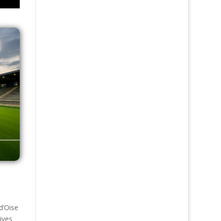
d’Oise
tives