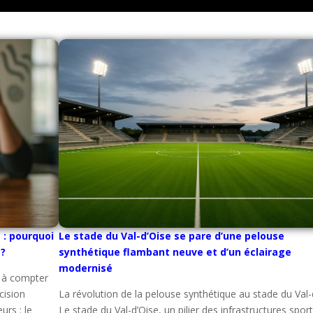
: pourquoi
Le stade du Val-d’Oise se pare d’une pelouse
 ?
synthétique flambant neuve et d’un éclairage
modernisé
 à compter
cision
La révolution de la pelouse synthétique au stade du Val-
rs : le
Le stade du Val-d’Oise, un pilier des infrastructures spor