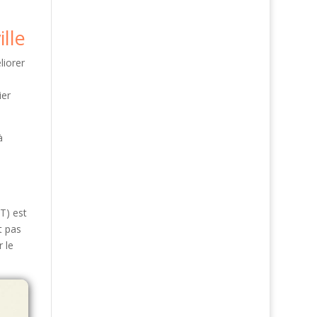
lle
liorer
ier
à
T) est
t pas
r le