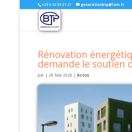
+33 6 32 59 31 21
generationbtp@1am.fr
Rénovation énergétiq
demande le soutien de
par
|
28 Mai 2026
|
Actus