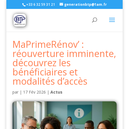
+33 6 32 59 31 21
generationbtp@1am.fr
MaPrimeRénov’ :
réouverture imminente,
découvrez les
bénéficiaires et
modalités d’accès
par
|
17 Fév 2026
|
Actus