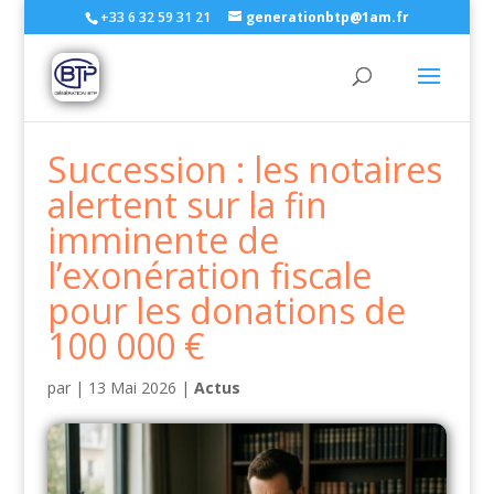
+33 6 32 59 31 21
generationbtp@1am.fr
Succession : les notaires
alertent sur la fin
imminente de
l’exonération fiscale
pour les donations de
100 000 €
par
|
13 Mai 2026
|
Actus