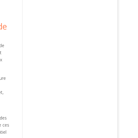
de
de
t
ux
gure
t,
 des
e ces
tiel