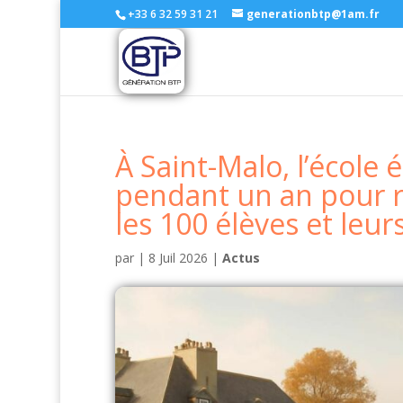
+33 6 32 59 31 21
generationbtp@1am.fr
À Saint-Malo, l’école
pendant un an pour ré
les 100 élèves et leur
par
|
8 Juil 2026
|
Actus