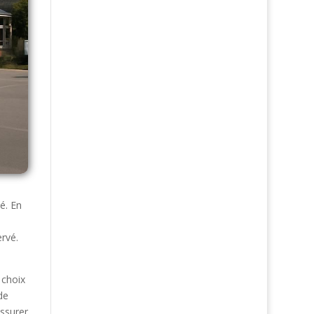
é. En
ervé.
 choix
de
ssurer