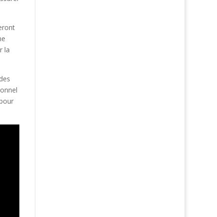
eront
ne
r la
 des
sonnel
 pour