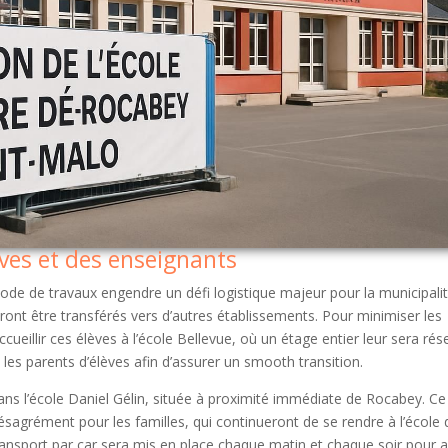
èves et des enseignants
ode de travaux engendre un défi logistique majeur pour la municipalit
ront être transférés vers d’autres établissements. Pour minimiser les
cueillir ces élèves à l’école Bellevue, où un étage entier leur sera rés
 les parents d’élèves afin d’assurer un smooth transition.
dans l’école Daniel Gélin, située à proximité immédiate de Rocabey. Ce
sagrément pour les familles, qui continueront de se rendre à l’école 
ansport par car sera mis en place chaque matin et chaque soir pour a