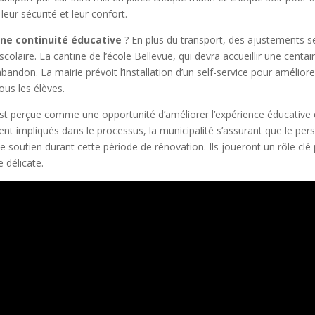
leur sécurité et leur confort.
une continuité éducative
? En plus du transport, des ajustements s
olaire. La cantine de l’école Bellevue, qui devra accueillir une centai
bandon. La mairie prévoit l’installation d’un self-service pour améliore
ous les élèves.
est perçue comme une opportunité d’améliorer l’expérience éducative
t impliqués dans le processus, la municipalité s’assurant que le per
 soutien durant cette période de rénovation. Ils joueront un rôle clé
 délicate.