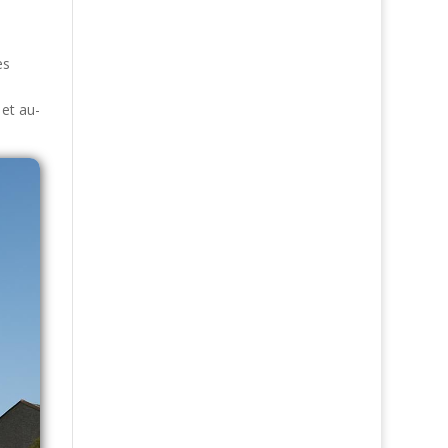
es
 et au-