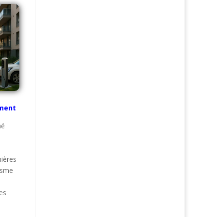
ument
hé
ières
isme
es