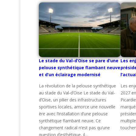
Le stade du Val-d’Oise se pare d’une
Les enj
pelouse synthétique flambant neuve
préside
et d’un éclairage modernisé
l’actua
La révolution de la pelouse synthétique
Les enje
au stade du Val-d’Oise Le stade du Val-
2027 en
d’Oise, un pilier des infrastructures
Picardi
sportives locales, amorce une nouvelle
marquée
ère avec l’installation d’une pelouse
préside
synthétique flambant neuve. Ce
multipl
changement radical n’est pas qu’une
touchen
question d’esthétique, il…