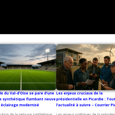
de du Val-d’Oise se pare d’une
Les enjeux cruciaux de la
e synthétique flambant neuve
présidentielle en Picardie : Tou
n éclairage modernisé
l’actualité à suivre – Courrier P
lution de la pelouse synthétique
Les enjeux politiques de la président