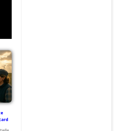
te
icard
ielle