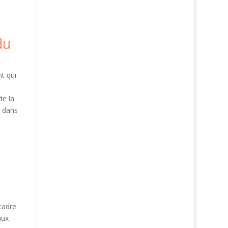
du
nt qui
de la
r dans
cadre
aux