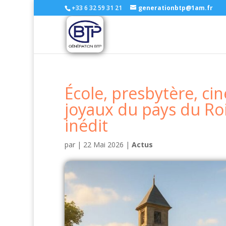
+33 6 32 59 31 21
generationbtp@1am.fr
École, presbytère, ci
joyaux du pays du Ro
inédit
par
|
22 Mai 2026
|
Actus