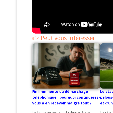
Peut vous intéresser
Fin imminente du démarchage
Le sta
téléphonique : pourquoi continuerez-
pelous
vous à en recevoir malgré tout ?
et d’u
Le bouleversement du démarchage
La révo