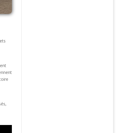
s
ets
ment
rennent
toire
sés,