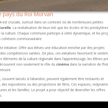
le pays du Roi Morvan
n
est cruciale, surtout dans un contexte où de nombreuses petites
turelle
. La revitalisation de lieux tels que les écoles et les presbytère
la culture. Chaque commune participe à cette dynamique, et les proj
t la cohésion communautaire.
e initiative. Offrir aux élèves une éducation enrichie par des projets
 des compétences variées. De plus, ces initiatives favorisent le senti
 éléments de la culture régionale dans l’apprentissage, les élèves p
 découvrent non seulement le rôle du
cinéma
dans la narration de l’his
entoure.
, souvent laissés à l’abandon, peuvent également être restaurés et
ls, des expositions ou des projections de films. Ces espaces, redynami
es et les familles. Le projet a pour objectif de diversifier les offres
s.